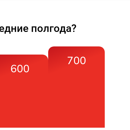
едние полгода?
700
600