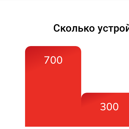
Сколько устро
700
300