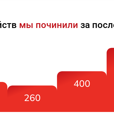
йств
мы починили
за посл
400
260