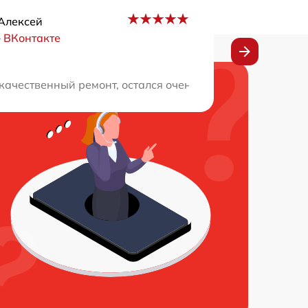
Алексей
–
ВКонтакте
помочь. Цены умеренные, качество работы отличное. Ре
качественный ремонт, остался очень доволен! Вы действ